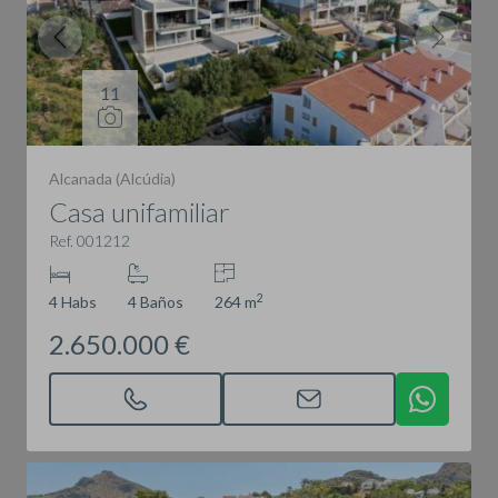
11
Alcanada (Alcúdia)
Casa unifamiliar
Ref. 001212
2
4 Habs
4 Baños
264 m
2.650.000 €