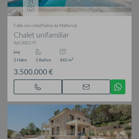
21
Calle son vida(Palma de Mallorca)
Chalet unifamiliar
Ref. 000179
2
5 Habs
5 Baños
465 m
3.500.000 €