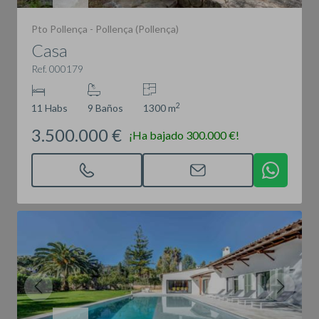
Pto Pollença - Pollença (Pollença)
Casa
Ref. 000179
2
11 Habs
9 Baños
1300 m
3.500.000 €
¡Ha bajado 300.000 €!