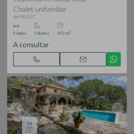
Chalet unifamiliar
Ref. 001337
2
5 Habs
5 Baños
472 m
A consultar
16