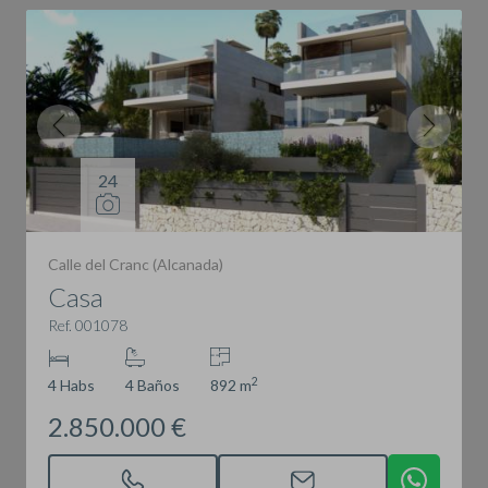
24
Calle del Cranc (Alcanada)
Casa
Ref. 001078
2
4 Habs
4 Baños
892 m
2.850.000 €