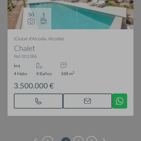
50
1
(Ciutat d'Alcúdia. Alcúdia)
Chalet
Ref. 001386
2
4 Habs
4 Baños
368 m
3.500.000 €
chevron_left
chevron_right
...