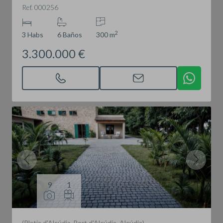
Ref. 000256
2
3 Habs
6 Baños
300 m
3.300.000 €
9
1
(Platja d'Alcúdia-Port d'Alcúdia. Alcúdia)