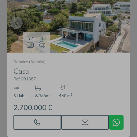
52
1
Bonaire (Alcúdia)
Casa
Ref. 001387
2
5 Habs
6 Baños
460 m
2.700.000 €