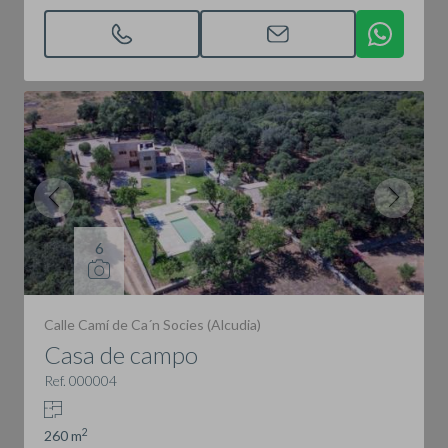
6
Calle Camí de Ca´n Socies (Alcudia)
Casa de campo
Ref. 000004
2
260 m