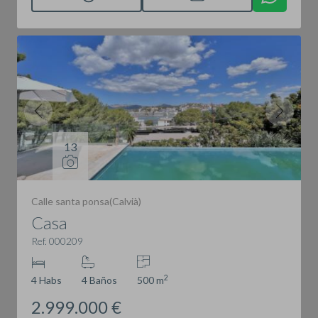
13
Calle santa ponsa(Calvià)
Casa
Ref. 000209
2
4 Habs
4 Baños
500 m
2.999.000 €