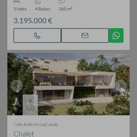
2
3 Habs
4 Baños
265 m
3.195.000 €
8
Calle Bella Vista(Calvià)
Chalet