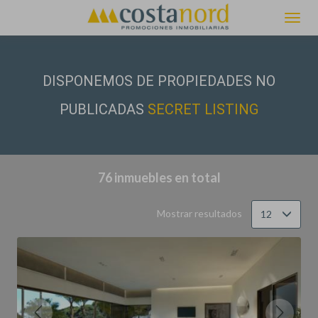
Filtrar
Ordenar
DISPONEMOS DE PROPIEDADES NO
PUBLICADAS
SECRET LISTING
76 inmuebles en total
Mostrar resultados
12