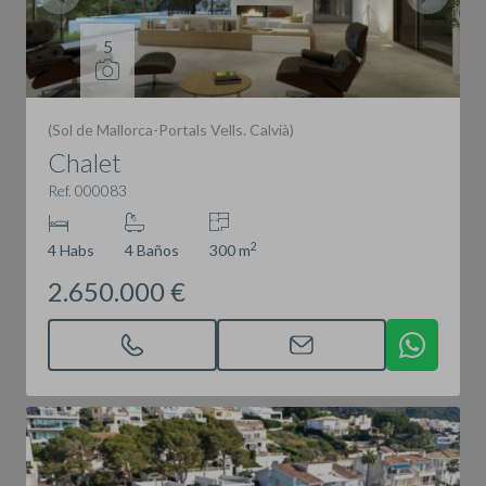
5
(Sol de Mallorca-Portals Vells. Calvià)
Chalet
Ref. 000083
2
4 Habs
4 Baños
300 m
2.650.000 €