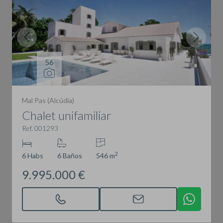
56
Mal Pas (Alcúdia)
Chalet unifamiliar
Ref. 001293
2
6 Habs
6 Baños
546 m
9.995.000 €