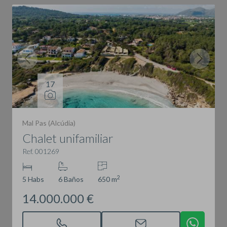
17
Mal Pas (Alcúdia)
Chalet unifamiliar
Ref. 001269
2
5 Habs
6 Baños
650 m
14.000.000 €