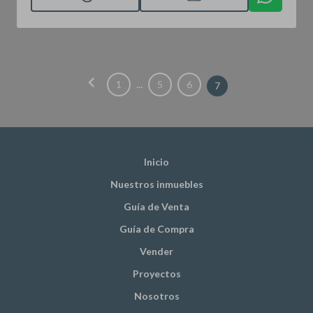
chevron_left
...
1
5
6
7
Inicio
Nuestros inmuebles
Guía de Venta
Guía de Compra
Vender
Proyectos
Nosotros