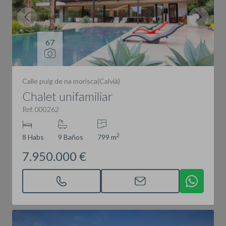
67
Calle puig de na morisca(Calvià)
Chalet unifamiliar
Ref. 000262
2
8 Habs
9 Baños
799 m
7.950.000 €