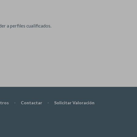
r a perfiles cualificados.
tros
-
Contactar
-
Solicitar Valoración