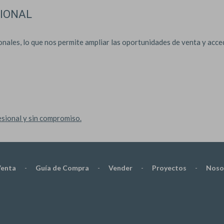
IONAL
les, lo que nos permite ampliar las oportunidades de venta y accede
sional y sin compromiso.
Venta
-
Guía de Compra
-
Vender
-
Proyectos
-
Noso