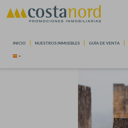
VENDEMOS SU PROPIEDAD CON S
INICIO
NUESTROS INMUEBLES
GUÍA DE VENTA
En
COSTA NORD
le acompañamos en todo el proceso,
resultado.