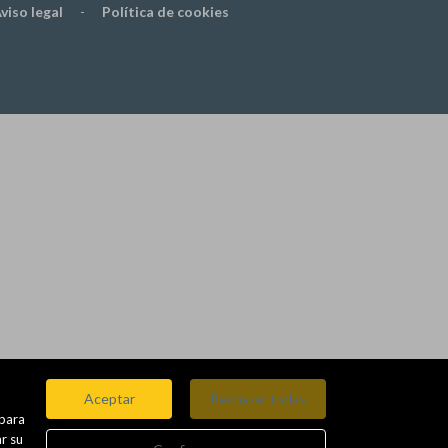
viso legal
-
Política de cookies
Aceptar
Rechazar todas
 para
r su