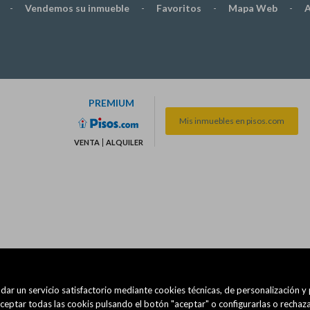
-
Vendemos su inmueble
-
Favoritos
-
Mapa Web
-
A
PREMIUM
Mis inmuebles en pisos.com
VENTA
ALQUILER
dar un servicio satisfactorio mediante cookies técnicas, de personalización y
eptar todas las cookis pulsando el botón "aceptar" o configurarlas o rechaza